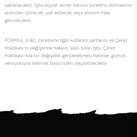
saklanacaktır. İşbu kişisel veriler kanuni sürelerin dolmasının
ardından silinecek, yok edilecek veya anonim hale
getirilecektir.
FORMÜL İLAÇ, çerezlerle ilgili kullanım şartlarını ve Çerez
Politikası’nı değiştirme hakkını saklı tutar. İşbu Çerez
Politikası’nda bir değişiklik gerçekleşmesi halinde, güncel
versiyonuna İnternet Sitesi’nden ulaşılabilecektir.