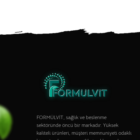
FORMÜLVİT, sağlık ve beslenme
sektöründe öncü bir markadır. Yüksek
kaliteli ürünleri, müşteri memnuniyeti odaklı