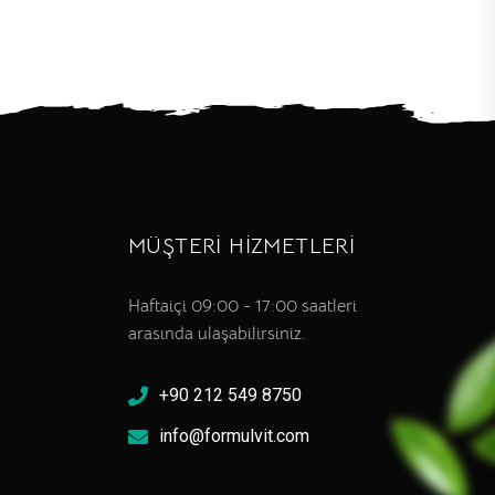
MÜŞTERİ HİZMETLERİ
Haftaiçi 09:00 - 17:00 saatleri
arasında ulaşabilirsiniz.
+90 212 549 8750
info@formulvit.com