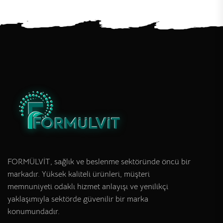
FORMÜLVİT, sağlık ve beslenme sektöründe öncü bir
markadır. Yüksek kaliteli ürünleri, müşteri
memnuniyeti odaklı hizmet anlayışı ve yenilikçi
yaklaşımıyla sektörde güvenilir bir marka
konumundadır.