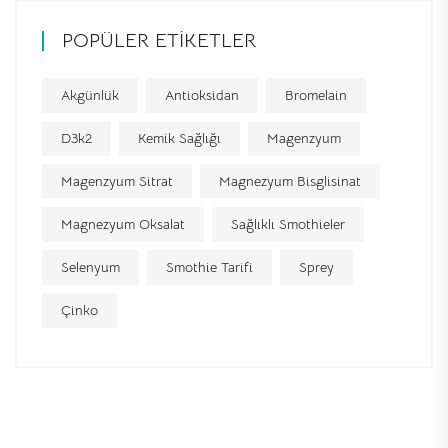
POPÜLER ETIKETLER
Akgünlük
Antioksidan
Bromelain
D3k2
Kemik Sağlığı
Magenzyum
Magenzyum Sitrat
Magnezyum Bisglisinat
Magnezyum Oksalat
Sağlıklı Smothieler
Selenyum
Smothie Tarifi
Sprey
Çinko