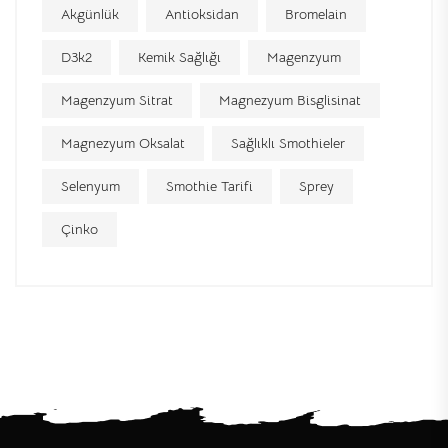
Akgünlük
Antioksidan
Bromelain
D3k2
Kemik Sağlığı
Magenzyum
Magenzyum Sitrat
Magnezyum Bisglisinat
Magnezyum Oksalat
Sağlıklı Smothieler
Selenyum
Smothie Tarifi
Sprey
Çinko