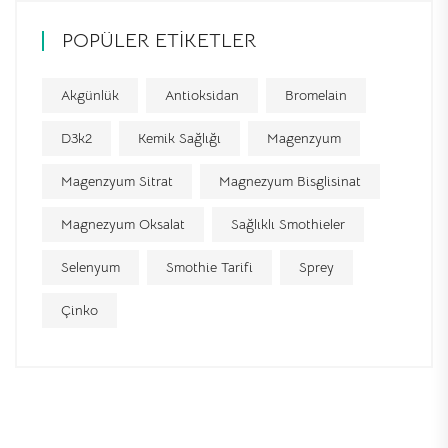
POPÜLER ETIKETLER
Akgünlük
Antioksidan
Bromelain
D3k2
Kemik Sağlığı
Magenzyum
Magenzyum Sitrat
Magnezyum Bisglisinat
Magnezyum Oksalat
Sağlıklı Smothieler
Selenyum
Smothie Tarifi
Sprey
Çinko