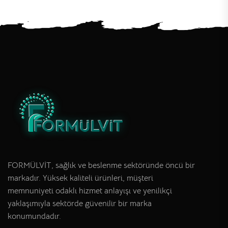
FORMÜLVİT, sağlık ve beslenme sektöründe öncü bir
markadır. Yüksek kaliteli ürünleri, müşteri
memnuniyeti odaklı hizmet anlayışı ve yenilikçi
yaklaşımıyla sektörde güvenilir bir marka
konumundadır.