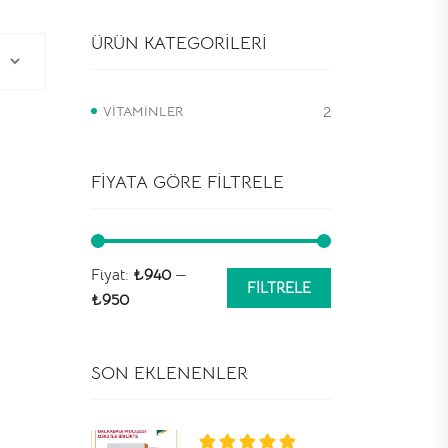
ÜRÜN KATEGORILERI
VITAMINLER
2
FIYATA GÖRE FILTRELE
Fiyat:
₺940
—
FILTRELE
En
En
₺950
düşük
yüksek
fiyat
fiyat
SON EKLENENLER