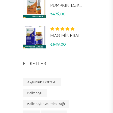
5 üzerinden
PUMPKIN D3K2 SPREY
5.00
oy aldı
₺
479,00
5 üzerinden
MAG MİNERAL COMPLEX
5.00
oy aldı
₺
949,00
ETIKETLER
Akgünlük Ekstraktı
Balkabağı
Balkabağı Çekirdek Yağı