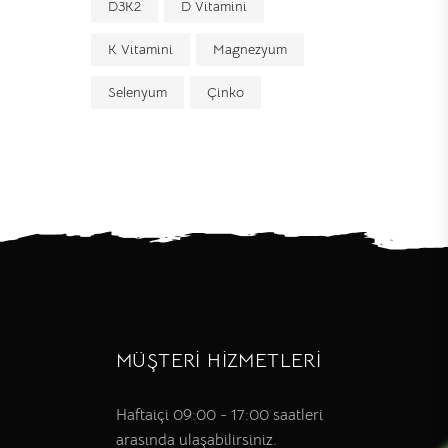
D3K2
D Vitamini
K Vitamini
Magnezyum
Selenyum
Çinko
MÜŞTERİ HİZMETLERİ
Haftaiçi 09:00 - 17:00 saatleri
arasında ulaşabilirsiniz.