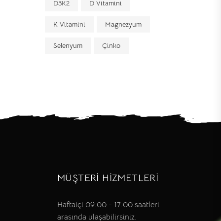
D3K2
D Vitamini
K Vitamini
Magnezyum
Selenyum
Çinko
MÜŞTERİ HİZMETLERİ
Haftaiçi 09:00 - 17:00 saatleri
arasında ulaşabilirsiniz.