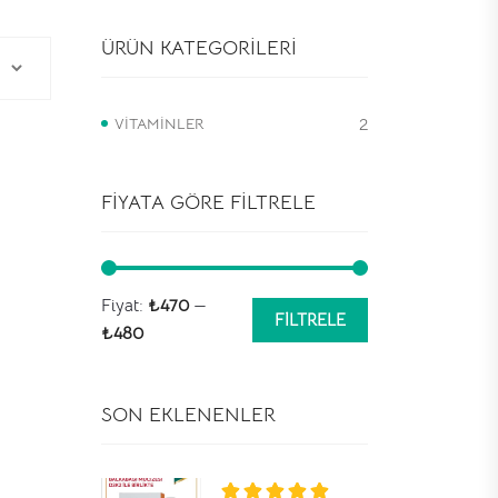
ÜRÜN KATEGORILERI
VITAMINLER
2
FIYATA GÖRE FILTRELE
Fiyat:
₺470
—
FILTRELE
En
En
₺480
düşük
yüksek
fiyat
fiyat
SON EKLENENLER