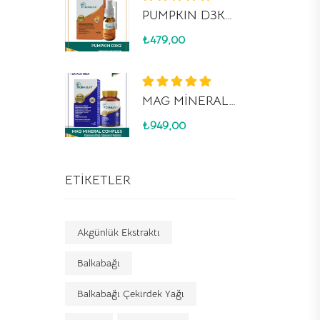
5 üzerinden
PUMPKIN D3K2 SPREY
5.00
oy aldı
₺
479,00
5 üzerinden
MAG MİNERAL COMPLEX
5.00
oy aldı
₺
949,00
ETIKETLER
Akgünlük Ekstraktı
Balkabağı
Balkabağı Çekirdek Yağı