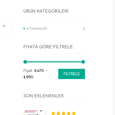
ÜRÜN KATEGORILERI
VITAMINLER
2
FIYATA GÖRE FILTRELE
Fiyat:
₺470
—
FILTRELE
En
En
₺950
düşük
yüksek
fiyat
fiyat
SON EKLENENLER