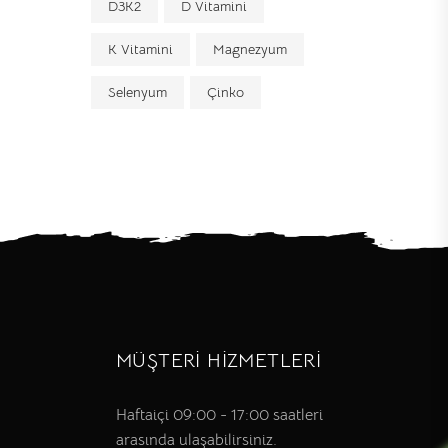
D3K2
D Vitamini
K Vitamini
Magnezyum
Selenyum
Çinko
MÜŞTERİ HİZMETLERİ
Haftaiçi 09:00 - 17:00 saatleri
arasında ulaşabilirsiniz.