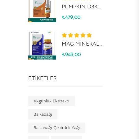
5 üzerinden
PUMPKIN D3K2 SPREY
5.00
oy aldı
₺
479,00
5 üzerinden
MAG MİNERAL COMPLEX
5.00
oy aldı
₺
949,00
ETIKETLER
Akgünlük Ekstraktı
Balkabağı
Balkabağı Çekirdek Yağı